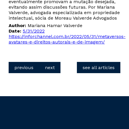
eventualmente promovam a mutação desejada,
evitando assim discussões futuras. Por Mariana
Valverde, advogada especializada em propriedade
intelectual, sócia de Moreau Valverde Advogados
Author:
Mariana Hamar Valverde
Date:
5/31/2022
https://inforchannel.com.br/2022/05/31/metaversos-
avatares-e-direitos-autorais-e-de-imagem/
previous
next
see all articles