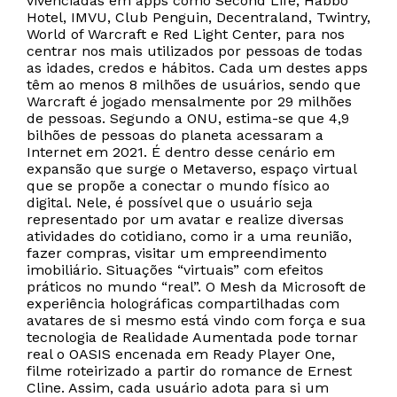
vivenciadas em apps como Second Life, Habbo
Hotel, IMVU, Club Penguin, Decentraland, Twintry,
World of Warcraft e Red Light Center, para nos
centrar nos mais utilizados por pessoas de todas
as idades, credos e hábitos. Cada um destes apps
têm ao menos 8 milhões de usuários, sendo que
Warcraft é jogado mensalmente por 29 milhões
de pessoas. Segundo a ONU, estima-se que 4,9
bilhões de pessoas do planeta acessaram a
Internet em 2021. É dentro desse cenário em
expansão que surge o Metaverso, espaço virtual
que se propõe a conectar o mundo físico ao
digital. Nele, é possível que o usuário seja
representado por um avatar e realize diversas
atividades do cotidiano, como ir a uma reunião,
fazer compras, visitar um empreendimento
imobiliário. Situações “virtuais” com efeitos
práticos no mundo “real”. O Mesh da Microsoft de
experiência holográficas compartilhadas com
avatares de si mesmo está vindo com força e sua
tecnologia de Realidade Aumentada pode tornar
real o OASIS encenada em Ready Player One,
filme roteirizado a partir do romance de Ernest
Cline. Assim, cada usuário adota para si um