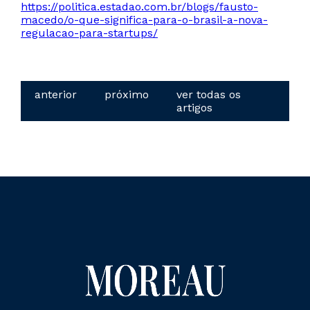
https://politica.estadao.com.br/blogs/fausto-
macedo/o-que-significa-para-o-brasil-a-nova-
regulacao-para-startups/
anterior
próximo
ver todas os
artigos