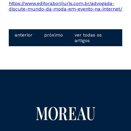
https://www.editorabonijuris.com.br/advogada-
discute-mundo-da-moda-em-evento-na-internet/
anterior
próximo
ver todas os
artigos