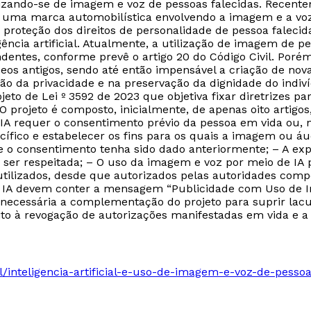
ilizando-se de imagem e voz de pessoas falecidas. Recent
e uma marca automobilística envolvendo a imagem e a voz 
 proteção dos direitos de personalidade de pessoa falecid
ência artificial. Atualmente, a utilização de imagem de p
ndentes, conforme prevê o artigo 20 do Código Civil. Po
ídeos antigos, sendo até então impensável a criação de no
ão da privacidade e na preservação da dignidade do indiv
to de Lei º 3592 de 2023 que objetiva fixar diretrizes p
al. O projeto é composto, inicialmente, de apenas oito arti
IA requer o consentimento prévio da pessoa em vida ou, n
ífico e estabelecer os fins para os quais a imagem ou áu
o consentimento tenha sido dado anteriormente; – A exp
 ser respeitada; – O uso da imagem e voz por meio de IA p
 utilizados, desde que autorizados pelas autoridades com
IA devem conter a mensagem “Publicidade com Uso de Inte
e necessária a complementação do projeto para suprir lac
ito à revogação de autorizações manifestadas em vida e a
il/inteligencia-artificial-e-uso-de-imagem-e-voz-de-pessoa