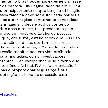
emente no Brasil pudemos experienciar esse
da cantora Elis Regina, falecida em 1982 A
a, principalmente no que tange à utilização
essoa falecida deve ser autorizada por seus
rém, as autorizações comumente concedidas
vas imagens, vídeos e áudios contendo
íduo após a morte, foi apresentado pelo
ara uso de imagens e áudios de pessoas
gos, que, em suma, estabelecem que: – O uso
a ausência deste, dos familiares mais
dio serão utilizados; – Os herdeiros podem
ressão manifestada em vida proibindo a
ara fins legais, como investigações
petentes; – As campanhas publicitárias que
ligência Artificial”. A regulamentação é
unas e proporcionar segurança à sua
 definição da linha de sucessão para
-falecida