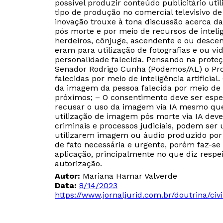
possível produzir conteúdo publicitário ut
tipo de produção no comercial televisivo d
inovação trouxe à tona discussão acerca da
pós morte e por meio de recursos de intelig
herdeiros, cônjuge, ascendente e ou desce
eram para utilização de fotografias e ou v
personalidade falecida. Pensando na proteç
Senador Rodrigo Cunha (Podemos/AL) o Proje
falecidas por meio de inteligência artifici
da imagem da pessoa falecida por meio de 
próximos; – O consentimento deve ser espec
recusar o uso da imagem via IA mesmo que 
utilização de imagem pós morte via IA deve
criminais e processos judiciais, podem ser
utilizarem imagem ou áudio produzido por 
de fato necessária e urgente, porém faz-s
aplicação, principalmente no que diz respe
autorização.
Autor:
Mariana Hamar Valverde
Data:
8/14/2023
https://www.jornaljurid.com.br/doutrina/civ